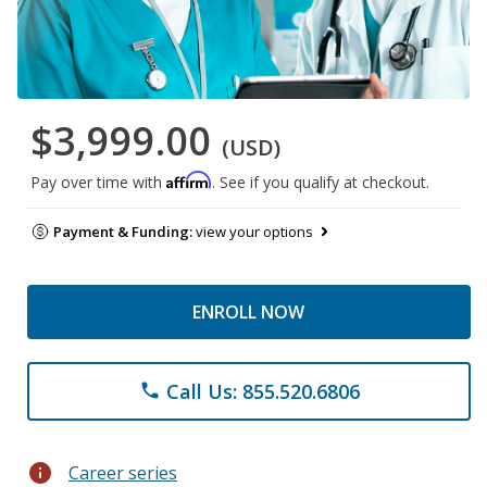
$3,999.00
(USD)
Affirm
Pay over time with
. See if you qualify at checkout.
Payment & Funding:
view your options
ENROLL NOW
Call Us: 855.520.6806
phone
info
Career series