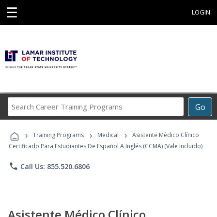
☰
LOGIN
Search
Go
Career
Training
›
›
›
Programs
Training Programs
Medical
Asistente Médico Clínico
Certificado Para Estudiantes De Español A Inglés (CCMA) (Vale Incluido)
phone
Call Us: 855.520.6806
Asistente Médico Clínico