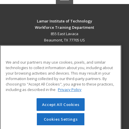
Lamar Institute of Technology
Workforce Training Department
855 East Lavaca
Beaumont, TX 77705 US
MAIN CONTENT
Career Training
We and our partners may use cookies, pixels, and similar
technologies to collect information about you, including about
ADDITIONAL RESOURCES
your browsing activities and devices. This may result in your
information being collected by our third-party partners. By
Military
Student Blog
choosing to "Accept All Cookies", you agree to these practices,
Financial Assistance
including as described in the
Privacy Policy
Help
Accept All Cookies
© 2026 ed2go, a division of Cengage Learning. All rights
reserved. The material on this site cannot be reproduced or
redistributed unless you have obtained prior written
Cookies Settings
permission from Cengage Learning.
Privacy Policy