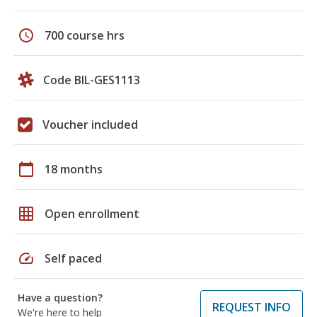
schedule
700 course hrs
Code BIL-GES1113
Voucher included
calendar_today
18 months
grid_on
Open enrollment
speed
Self paced
Have a question?
REQUEST INFO
We're here to help