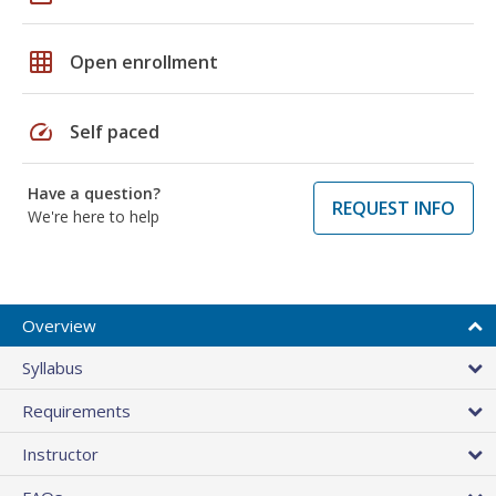
grid_on
Open enrollment
speed
Self paced
Have a question?
REQUEST INFO
We're here to help
Overview
Syllabus
Requirements
Instructor