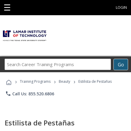
☰
LOGIN
Search
Go
Career
Training
›
›
›
Programs
Training Programs
Beauty
Estilista de Pestañas
phone
Call Us: 855.520.6806
Estilista de Pestañas