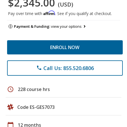
$2,345.00
(USD)
Affirm
Pay over time with
. See if you qualify at checkout.
Payment & Funding:
view your options
ENROLL NOW
Call Us: 855.520.6806
phone
schedule
228 course hrs
Code ES-GES7073
calendar_today
12 months